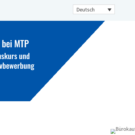
Deutsch
 bei MTP
mskurs und
tivbewerbung