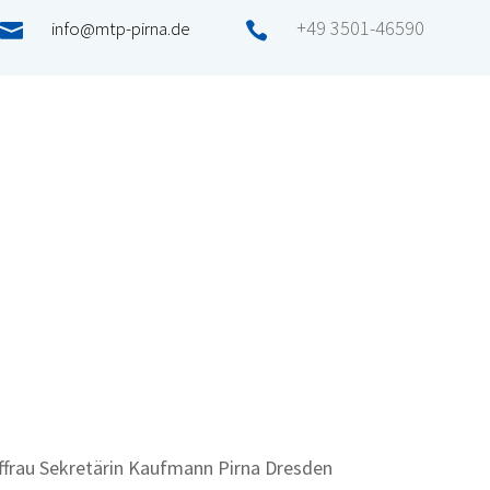
+49 3501-46590
info@mtp-pirna.de

